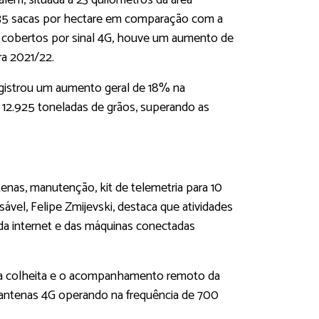
além, situada a 23 quilômetros da área
35 sacas por hectare em comparação com a
es cobertos por sinal 4G, houve um aumento de
ra 2021/22.
egistrou um aumento geral de 18% na
 12.925 toneladas de grãos, superando as
tenas, manutenção, kit de telemetria para 10
vel, Felipe Zmijevski, destaca que atividades
 da internet e das máquinas conectadas
s na colheita e o acompanhamento remoto da
e antenas 4G operando na frequência de 700