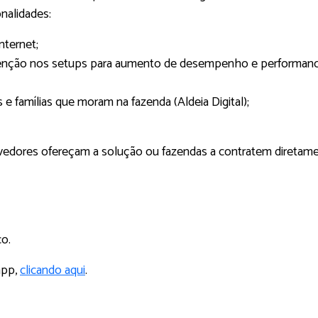
nalidades:
nternet;
rvenção nos setups para aumento de desempenho e performance
 e famílias que moram na fazenda (Aldeia Digital);
edores ofereçam a solução ou fazendas a contratem diretamen
co.
app,
clicando aqui
.