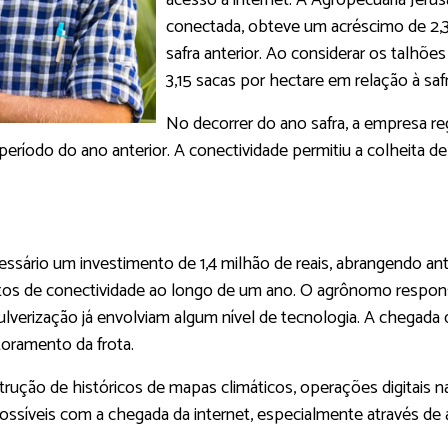
acesso à internet. A Agropecuária Jerus
conectada, obteve um acréscimo de 2,
safra anterior. Ao considerar os talhõ
3,15 sacas por hectare em relação à saf
No decorrer do ano safra, a empresa r
odo do ano anterior. A conectividade permitiu a colheita de
ecessário um investimento de 1,4 milhão de reais, abrangendo an
etos de conectividade ao longo de um ano. O agrônomo responsá
pulverização já envolviam algum nível de tecnologia. A chegada
oramento da frota.
trução de históricos de mapas climáticos, operações digitai
possíveis com a chegada da internet, especialmente através d