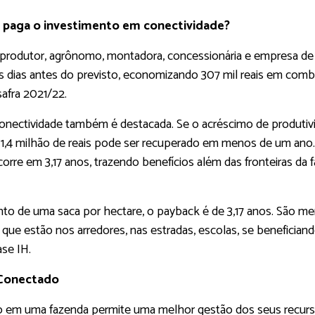
 paga o investimento em conectividade?
re produtor, agrônomo, montadora, concessionária e empresa de
rês dias antes do previsto, economizando 307 mil reais em co
fra 2021/22.
nectividade também é destacada. Se o acréscimo de produtivid
 de 1,4 milhão de reais pode ser recuperado em menos de um 
corre em 3,17 anos, trazendo benefícios além das fronteiras da
o de uma saca por hectare, o payback é de 3,17 anos. São men
s que estão nos arredores, nas estradas, escolas, se benefici
ase IH.
 Conectado
 em uma fazenda permite uma melhor gestão dos seus recurso