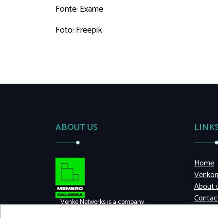
Fonte: Exame
Foto: Freepik
ABOUT US
LINK
Home
Venkon
About 
Contac
Venko Networks is a company
created and led by experts in