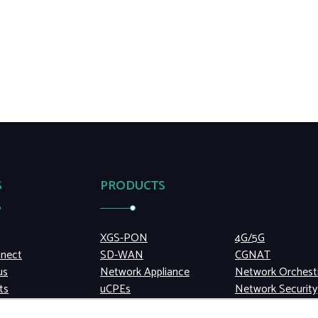
S
PRODUCTS
XGS-PON
4G/5G
nect
SD-WAN
CGNAT
us
Network Appliance
Network Orchest
ts
uCPEs
Network Security