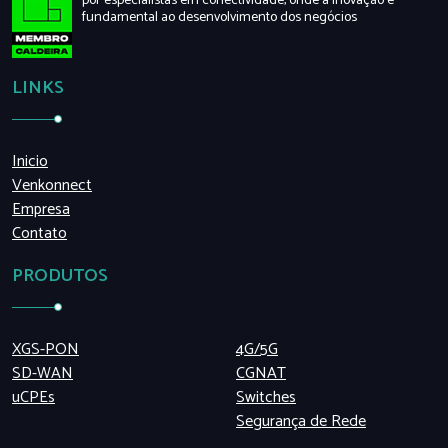
por especialistas em conectividade, onde a inovação é
fundamental ao desenvolvimento dos negócios
LINKS
Inicio
Venkonnect
Empresa
Contato
PRODUTOS
XGS-PON
4G/5G
SD-WAN
CGNAT
uCPEs
Switches
Segurança de Rede