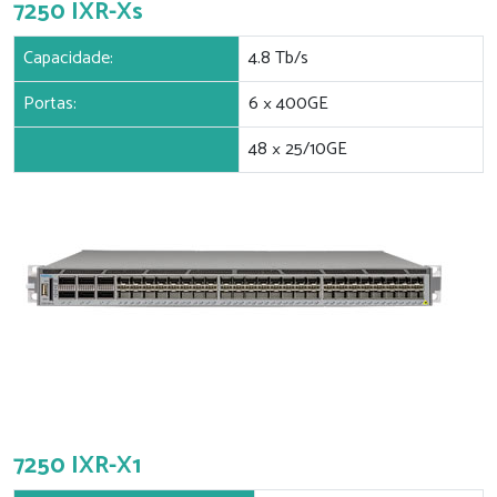
7250 IXR-Xs
Capacidade:
4.8 Tb/s
Portas:
6 × 400GE
48 × 25/10GE
7250 IXR-X1