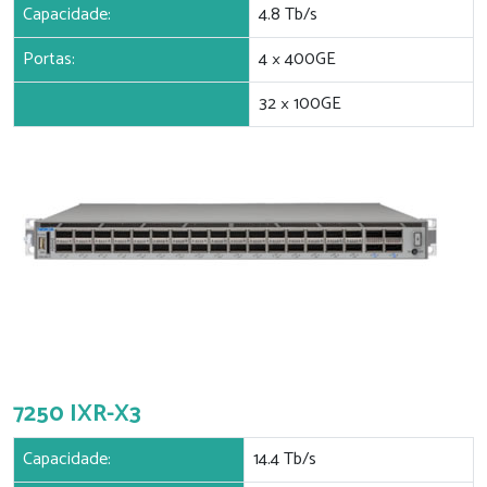
Capacidade:
4.8 Tb/s
Portas:
4 × 400GE
32 × 100GE
7250 IXR-X3
Capacidade:
14.4 Tb/s