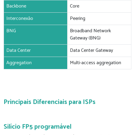
Backbone
Core
Interconexão
Peering
BNG
Broadband Network
Gateway (BNG)
Data Center
Data Center Gateway
Aggregation
Multi-access aggregation
Principais Diferenciais para ISPs
Silício FP5 programável