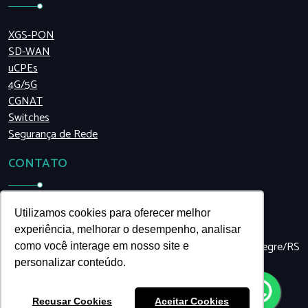
XGS-PON
SD-WAN
uCPEs
4G/5G
CGNAT
Switches
Segurança de Rede
CONTATO
(11) 5199.8990
Utilizamos cookies para oferecer melhor
venko@venkonetworks.com
experiência, melhorar o desempenho, analisar
Travessa São José, 455, sala 48 | Navegantes | Porto Alegre/RS
como você interage em nosso site e
| Brasil
personalizar conteúdo.
Recusar Cookies
Aceitar Cookies