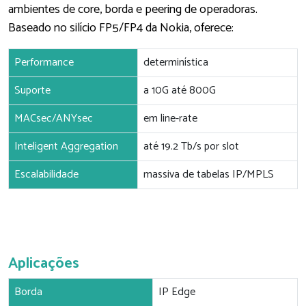
ambientes de core, borda e peering de operadoras.
Baseado no silício FP5/FP4 da Nokia, oferece:
Performance
determinística
Suporte
a 10G até 800G
MACsec/ANYsec
em line-rate
Inteligent Aggregation
até 19.2 Tb/s por slot
Escalabilidade
massiva de tabelas IP/MPLS
Aplicações
Borda
IP Edge