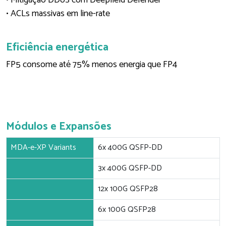
• Mitigação DDoS com Deepfield Defender
• ACLs massivas em line-rate
Eficiência energética
FP5 consome até 75% menos energia que FP4
Módulos e Expansões
MDA-e-XP Variants
6x 400G QSFP-DD
3x 400G QSFP-DD
12x 100G QSFP28
6x 100G QSFP28