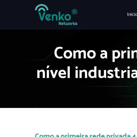
Inici
Como a pri
nível industr
Como a primeira rede privada 4