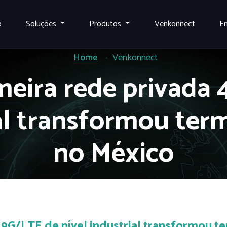
o
Soluções
Produtos
Venkonnect
E
Home
Venkonnect
meira rede privada 
ial transformou ter
no México
.9G/LTE de nível industrial transformou t