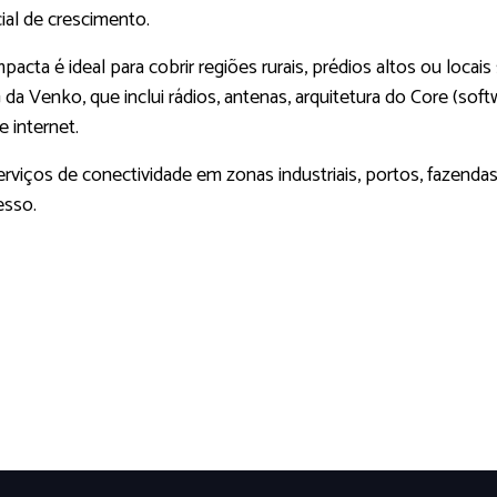
ial de crescimento.
cta é ideal para cobrir regiões rurais, prédios altos ou loc
a Venko, que inclui rádios, antenas, arquitetura do Core (sof
 internet.
rviços de conectividade em zonas industriais, portos, fazendas 
esso.