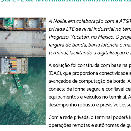
A Nokia, em colaboração com a AT&T
privada LTE de nível industrial no te
Progreso, Yucatán, no México. O proje
largura de banda, baixa latência e ma
terminal, facilitando a digitalização 
A solução foi construída com base na 
(DAC), que proporciona conectividade s
avançados de computação de borda. A n
conecta de forma segura e confiável ce
equipamentos e veículos no terminal. A
desempenho robusto e previsível, essen
Com a rede privada, o terminal poderá
operações remotas e autônomas de guind