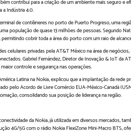
bém contribui para a criação de um ambiente mais seguro e ef
a Indústria 4.0.
rminal de contêineres no porto de Puerto Progreso, uma região 
ma população de quase 13 milhões de pessoas. Segundo Nathal
s, permitindo cobrir toda a área do porto com um raio de alca
des celulares privadas pela AT&T México na área de negócios
conectados. Gabriel Fernández, Diretor de Inovação & IoT da 
 maior controle e segurança nas operações.
América Latina na Nokia, explicou que a implantação da rede pr
elerado pelo Acordo de Livre Comércio EUA-México-Canadá (US
tomação, consolidando sua posição de liderança na região.
 conectividade da Nokia, já utilizada em diversos mercados, ta
solução 4G/5G com o rádio Nokia FlexiZone Mini-Macro BTS, of