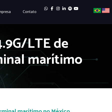
mpresa
Contato
4.9G/LTE de
minal marítimo
erminal marítimo no México