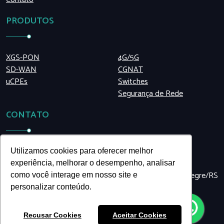
PRODUTOS
XGS-PON
4G/5G
SD-WAN
CGNAT
uCPEs
Switches
Segurança de Rede
CONTATO
(11) 5199.8990
Utilizamos cookies para oferecer melhor
venko@venkonetworks.com
experiência, melhorar o desempenho, analisar
Travessa São José, 455, sala 48 | Navegantes | Porto Alegre/RS
como você interage em nosso site e
| Brasil
personalizar conteúdo.
Recusar Cookies
Aceitar Cookies