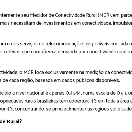
temente seu Medidor de Conectividade Rural (MCR), em parcer
que mais necessitam de investimentos em conectividade, impu
ura e dos serviços de telecomunicações disponíveis em cada mu
tes critérios que compõem a demanda por conectividade rural, 
ividade, o MCR foca exclusivamente na medição da conectivid
s de cada região, baseada em dados públicos disponíveis.
cípio a nível nacional é apenas 0,4544, numa escala de 0 a 1,
opriedades rurais brasileiras têm cobertura 4G em toda a área
 por 4G, concentrando-se principalmente nas regiões sul e sude
de Rural?