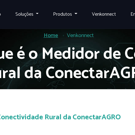
o
Soluções
Produtos
Venkonnect
E
Home
Venkonnect
e é o Medidor de 
ral da ConectarA
Conectividade Rural da ConectarAGRO