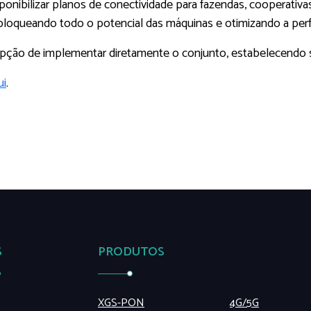
onibilizar planos de conectividade para fazendas, cooperativ
loqueando todo o potencial das máquinas e otimizando a per
opção de implementar diretamente o conjunto, estabelecendo 
ui
.
S
PRODUTOS
XGS-PON
4G/5G