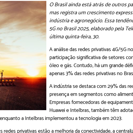
O Brasil ainda está atrás de outros p
mas registra um crescimento express
indústria e agronegócio. Essa tendên
5G no Brasil 2025, elaborado pela Te
última quinta-feira, 30.
A análise das redes privativas 4G/5G no
participação significativa de setores co
óleo e gás. Contudo, há um grande déf
apenas 3% das redes privativas no Brasi
A indústria se destaca com 29% das re
presença em segmentos como alimentíci
Empresas fornecedoras de equipament
Huawei e Intelbras, também têm adotado
, enquanto a Intelbras implementou a tecnologia em 2023.
 as redes privativas estão a melhoria da conectividade, a centr