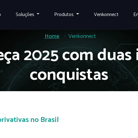
o
Soluções
Produtos
Venkonnect
E
Home
Venkonnect
ça 2025 com duas 
conquistas
rivativas no Brasil