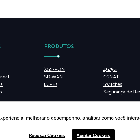
S
PRODUTOS
XGS-PON
4G/5G
nect
SD-WAN
CGNAT
sa
uCPEs
Switches
o
Segurança de Re
experiência, melhorar o desempenho, analisar como você intera
Recusar Cookies
Aceitar Cookies