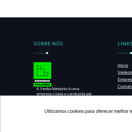
SOBRE NÓS
LINK
Inicio
Venkon
Empre
Contat
A Venko Networks é uma
empresa criada e conduzida por
especialistas em conectividade,
onde a inovação é fundamental
ao desenvolvimento dos
Utilizamos cookies para oferecer melhor 
negócios