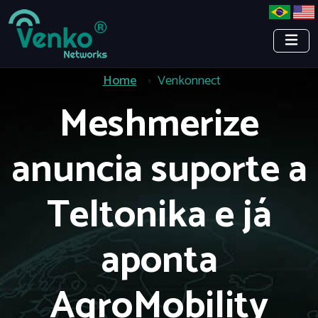
Home
Venkonnect
Meshmerize
anuncia suporte a
Teltonika e já
aponta
AgroMobility