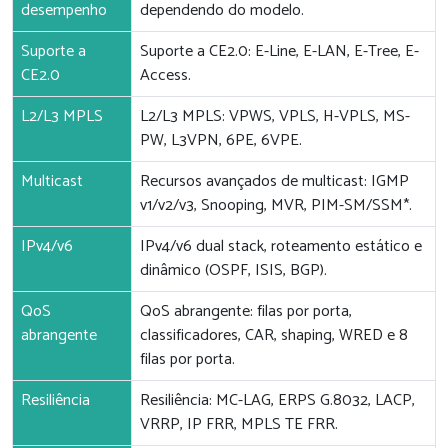
desempenho
dependendo do modelo.
Suporte a
Suporte a CE2.0: E-Line, E-LAN, E-Tree, E-
CE2.0
Access.
L2/L3 MPLS
L2/L3 MPLS: VPWS, VPLS, H-VPLS, MS-
PW, L3VPN, 6PE, 6VPE.
Multicast
Recursos avançados de multicast: IGMP
v1/v2/v3, Snooping, MVR, PIM-SM/SSM*.
IPv4/v6
IPv4/v6 dual stack, roteamento estático e
dinâmico (OSPF, ISIS, BGP).
QoS
QoS abrangente: filas por porta,
abrangente
classificadores, CAR, shaping, WRED e 8
filas por porta.
Resiliência
Resiliência: MC-LAG, ERPS G.8032, LACP,
VRRP, IP FRR, MPLS TE FRR.