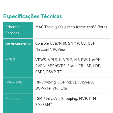
Especificações Técnicas
Ethernet
MAC Table: 32K/ Jumbo frame 12288 Bytes
Services
Gerenciamento
Console USB/RJ45, SNMP, CLI, SSH,
Netconf*, RCView
MPLS
VPWS, VPLS, H-VPLS, MS-PW, L3VPN,
EVPN, 6PE/6VPE, Static CR-LSP, LDP,
CSPF, RSVP-TE,
IPv4/IPv6
RIPv1/v2/ng, OSPFv2/v3, ISISv4/v6,
BGP4/4+, VRF Lite
Multicast
IGMP v1/v2/v3, Snooping, MVR, PIM-
SM/SSM*