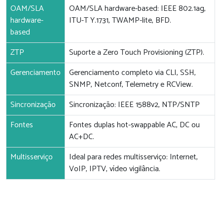
OAM/SLA
OAM/SLA hardware-based: IEEE 802.1ag,
hardware-
ITU-T Y.1731, TWAMP-lite, BFD.
based
ZTP
Suporte a Zero Touch Provisioning (ZTP).
Gerenciamento
Gerenciamento completo via CLI, SSH,
SNMP, Netconf, Telemetry e RCView.
Sincronização
Sincronização: IEEE 1588v2, NTP/SNTP
Fontes
Fontes duplas hot-swappable AC, DC ou
AC+DC.
Multisserviço
Ideal para redes multisserviço: Internet,
VoIP, IPTV, vídeo vigilância.