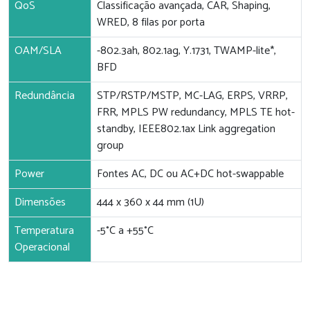
QoS
Classificação avançada, CAR, Shaping,
WRED, 8 filas por porta
OAM/SLA
-802.3ah, 802.1ag, Y.1731, TWAMP-lite*,
BFD
Redundância
STP/RSTP/MSTP, MC-LAG, ERPS, VRRP,
FRR, MPLS PW redundancy, MPLS TE hot-
standby, IEEE802.1ax Link aggregation
group
Power
Fontes AC, DC ou AC+DC hot-swappable
Dimensões
444 x 360 x 44 mm (1U)
Temperatura
-5°C a +55°C
Operacional